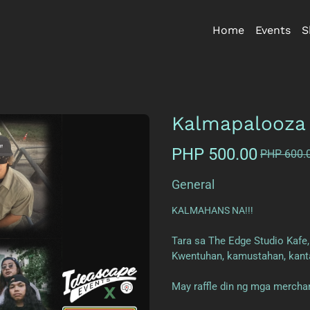
Home
Events
S
Kalmapalooza 
PHP 500.00
PHP 600.
General
KALMAHANS NA!!!
Tara sa The Edge Studio Kafe
Kwentuhan, kamustahan, kantah
May raffle din ng mga mercha