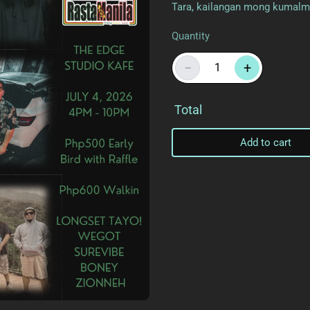
Tara, kailangan mong kumalma
Quantity
−
+
Total
Add to cart