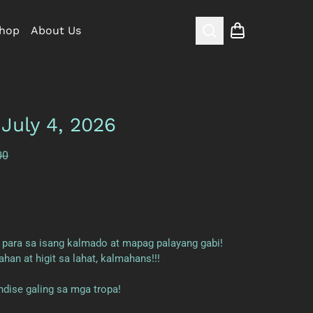
hop
About Us
Search
Shopping cart
July 4, 2026
00
, para sa isang kalmado at mapag palayang gabi!
an at higit sa lahat, kalmahans!!!
ndise galing sa mga tropa!